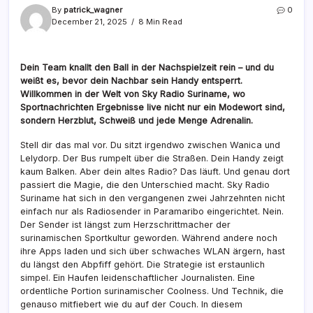
By
patrick_wagner
0
December 21, 2025
8 Min Read
Dein Team knallt den Ball in der Nachspielzeit rein – und du
weißt es, bevor dein Nachbar sein Handy entsperrt.
Willkommen in der Welt von Sky Radio Suriname, wo
Sportnachrichten Ergebnisse live nicht nur ein Modewort sind,
sondern Herzblut, Schweiß und jede Menge Adrenalin.
Stell dir das mal vor. Du sitzt irgendwo zwischen Wanica und
Lelydorp. Der Bus rumpelt über die Straßen. Dein Handy zeigt
kaum Balken. Aber dein altes Radio? Das läuft. Und genau dort
passiert die Magie, die den Unterschied macht. Sky Radio
Suriname hat sich in den vergangenen zwei Jahrzehnten nicht
einfach nur als Radiosender in Paramaribo eingerichtet. Nein.
Der Sender ist längst zum Herzschrittmacher der
surinamischen Sportkultur geworden. Während andere noch
ihre Apps laden und sich über schwaches WLAN ärgern, hast
du längst den Abpfiff gehört. Die Strategie ist erstaunlich
simpel. Ein Haufen leidenschaftlicher Journalisten. Eine
ordentliche Portion surinamischer Coolness. Und Technik, die
genauso mitfiebert wie du auf der Couch. In diesem