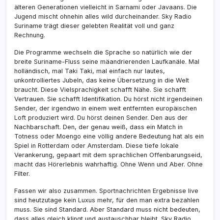
älteren Generationen vielleicht in Sarnami oder Javaans. Die
Jugend mischt ohnehin alles wild durcheinander. Sky Radio
Suriname trägt dieser gelebten Realität voll und ganz
Rechnung.
Die Programme wechseln die Sprache so natürlich wie der
breite Suriname-Fluss seine mäandrierenden Laufkanäle. Mal
holländisch, mal Taki Taki, mal einfach nur lautes,
unkontrolliertes Jubeln, das keine Übersetzung in die Welt
braucht. Diese Vielsprachigkeit schafft Nähe. Sie schafft
Vertrauen. Sie schafft Identifikation. Du hörst nicht irgendeinen
Sender, der irgendwo in einem weit entfernten europäischen
Loft produziert wird. Du hörst deinen Sender. Den aus der
Nachbarschaft. Den, der genau weiß, dass ein Match in
Totness oder Moengo eine völlig andere Bedeutung hat als ein
Spiel in Rotterdam oder Amsterdam. Diese tiefe lokale
Verankerung, gepaart mit dem sprachlichen Offenbarungseid,
macht das Hörerlebnis wahrhaftig. Ohne Wenn und Aber. Ohne
Filter.
Fassen wir also zusammen. Sportnachrichten Ergebnisse live
sind heutzutage kein Luxus mehr, für den man extra bezahlen
muss. Sie sind Standard. Aber Standard muss nicht bedeuten,
dass alles gleich klingt und austauschbar bleibt. Sky Radio