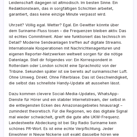
Leidenschaft dagegen ist altmodisch. Im besten Sinne. Ein
Redaktionsteam, das in sorgfältigen Schichten arbeitet,
garantiert, dass keine einzige Minute verpasst wird.
Uhrzeit? Völlig egal. Wetter? Egal. Ein Gewitter könnte über
dem Suriname-Fluss tosen – die Frequenzen bleiben aktiv. Das
ist echtes Commitment. Aber wie funktioniert das technisch im
Detail? Moderne Sendeanlagen treffen auf digitale Streams.
Internationale Kooperationen mit Nachrichtenagenturen und
eigenen Reporter-Netzwerken weltweit sorgen für die nötige
Datenlage. Stell dir folgendes vor: Ein Korrespondent in
Rotterdam oder London schickt eine Sprachnotiz von der
Tribüne. Sekunden später ist sie bereits auf surinamischer Luft.
Ohne Umweg. Direkt. Ohne Filterblase. Das ist Geschwindigkeit,
die selbst das schnellste Handy-Update alt aussehen lässt.
Dazu kommen clevere Social-Media-Updates, WhatsApp-
Dienste für Hörer und ein stabiler Internetstream, der selbst in
die entlegensten Ecken des Amazonasgebietes hinausragt –
zumindest theoretisch. Für die Regionen, wo das digitale Signal
mal wieder schwächelt, greift die gute alte UKW-Frequenz.
Landestweite Abdeckung ist bei Sky Radio Suriname kein
schönes PR-Wort. Es ist eine echte Verpflichtung. Jeder
Einwohner in Nieuw Nickerie soll exakt dasselbe hören wie