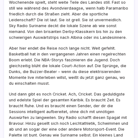
Wochenende spielt, steht weite Teile des Landes still. Fast so
still wie während des Avondvierdaagse, wenn halb Paramaribo
friedlich durch die Straßen zieht. Aber die sportliche
Leidenschaft? Die ist laut. Sie ist grell. Sie ist unvermeidlich.
Sky Radio Suriname deckt die lokale Szene ab wie sonst
niemand. Von den brisanten Derby-Klassikern bis hin zu den
schwierigen Auswärtstrips nach Albina oder ins Landesinnere.
Aber hier endet die Reise noch lange nicht. Weit gefehlt.
Basketball hat in den vergangenen Jahren einen regelrechten
Boom erlebt. Die NBA-Storys faszinieren die Jugend. Doch
gleichzeitig blüht die lokale Court-Action auf. Die Sprünge, die
Dunks, die Buzzer-Beater – wenn du diese elektrisierenden
Momente live miterleben willst, weißt du jetzt ganz genau, wo
du einschalten musst.
Und dann gibt es noch Cricket. Ach, Cricket. Das geduldigste
und edelste Spiel der gesamten Karibik. Es braucht Zeit. Es
braucht Ruhe. Und es braucht einen Sender, der dir die
Sessions intelligent aufbereitet, ohne dich mit unnötigen
Auswürfen zu langweilen. Sky Radio schafft diesen Spagat mit
Bravour. Hinzu gesellt sich noch Leichtathletik, Schwimmen und
ab und an sogar der eine oder andere Motorsport-Event. Die
Palette ist bunt. Genau wie Suriname selbst. Ein kleines Land