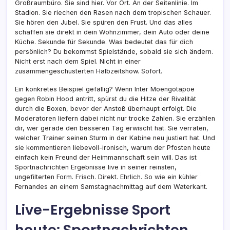
Großraumbüro. Sie sind hier. Vor Ort. An der Seitenlinie. Im
Stadion. Sie riechen den Rasen nach dem tropischen Schauer.
Sie hören den Jubel. Sie spüren den Frust. Und das alles
schaffen sie direkt in dein Wohnzimmer, dein Auto oder deine
Küche. Sekunde für Sekunde. Was bedeutet das für dich
persönlich? Du bekommst Spielstände, sobald sie sich ändern.
Nicht erst nach dem Spiel. Nicht in einer
zusammengeschusterten Halbzeitshow. Sofort.
Ein konkretes Beispiel gefällig? Wenn Inter Moengotapoe
gegen Robin Hood antritt, spürst du die Hitze der Rivalität
durch die Boxen, bevor der Anstoß überhaupt erfolgt. Die
Moderatoren liefern dabei nicht nur trocke Zahlen. Sie erzählen
dir, wer gerade den besseren Tag erwischt hat. Sie verraten,
welcher Trainer seinen Sturm in der Kabine neu justiert hat. Und
sie kommentieren liebevoll-ironisch, warum der Pfosten heute
einfach kein Freund der Heimmannschaft sein will. Das ist
Sportnachrichten Ergebnisse live in seiner reinsten,
ungefilterten Form. Frisch. Direkt. Ehrlich. So wie ein kühler
Fernandes an einem Samstagnachmittag auf dem Waterkant.
Live-Ergebnisse Sport
heute: Sportnachrichten