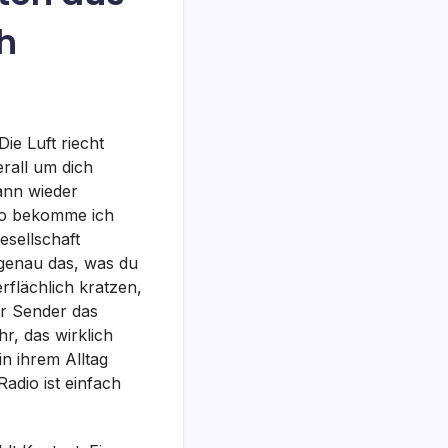
h
ie Luft riecht
rall um dich
ann wieder
 Wo bekomme ich
esellschaft
r genau das, was du
rflächlich kratzen,
er Sender das
r, das wirklich
n ihrem Alltag
adio ist einfach