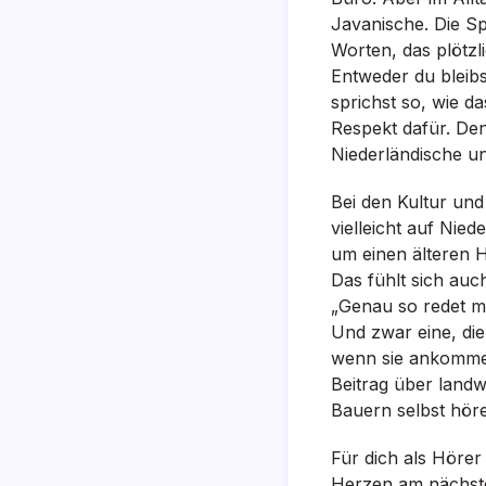
Javanische. Die Sp
Worten, das plötzl
Entweder du bleibst
sprichst so, wie d
Respekt dafür. Den
Niederländische u
Bei den Kultur und
vielleicht auf Nie
um einen älteren H
Das fühlt sich auc
„Genau so redet mei
Und zwar eine, die
wenn sie ankommen
Beitrag über landwi
Bauern selbst höre
Für dich als Hörer
Herzen am nächsten