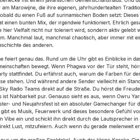
am Marowijne, die ihre eigenen, jahrhundertealten Tradit
sobald du einen Fuß auf surinamischen Boden setzt: Dieses
 einen bunten Mix, der irgendwie funktioniert. Ehrlich gesa
hier Vielfalt nicht nur toleriert wird, sondern aktiv gelebt
aum. Manchmal laut, manchmal chaotisch, aber immer mit e
eschichte des anderen.
 feiert genau das. Rund um die Uhr gibt es Einblicke in da
einschaften bewegt. Wenn Phagwa vor der Tür steht, hörs
rty stattfindet. Du erfährst auch, warum die Farben für d
se stehen. Und während andere Sender vielleicht ein Stan
 Sky Radio Teams direkt auf die Straße. Du hörst die Freud
 ist Nahbarkeit pur. Genauso sieht es aus, wenn Owru Yari
ster- und Neujahrsfest ist ein absoluter Gamechanger für d
 gibt es Musik, Feuerwerk und dieses besondere Gefühl v
n Vibe ein und schickt ihn direkt durch die Lautsprecher i
ekt Lust, mitzufeiern. Auch wenn du gerade meilenweit ent
 nur um die großen Spektakel. Auch der kleine Kaseko-Gig 