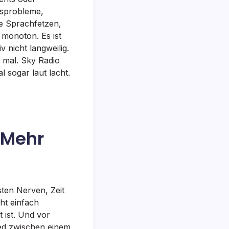
gsprobleme,
e Sprachfetzen,
 monoton. Es ist
 nicht langweilig.
s mal. Sky Radio
 sogar laut lacht.
 Mehr
sten Nerven, Zeit
ht einfach
t ist. Und vor
ied zwischen einem