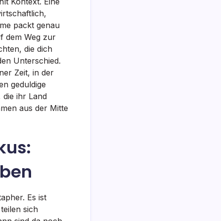
lt Kontext. Eine
rtschaftlich,
name packt genau
uf dem Weg zur
hten, die dich
den Unterschied.
r Zeit, in der
en geduldige
 die ihr Land
mmen aus der Mitte
kus:
eben
apher. Es ist
eilen sich
ann sind da noch