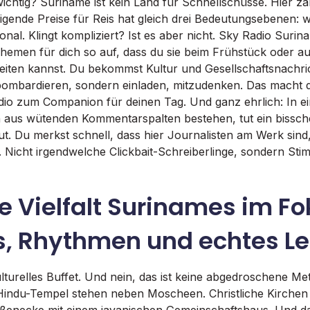
ichtig? Suriname ist kein Land für Schnellschüsse. Hier zäh
igende Preise für Reis hat gleich drei Bedeutungsebenen: wi
ional. Klingt kompliziert? Ist es aber nicht. Sky Radio Suri
hemen für dich so auf, dass du sie beim Frühstück oder a
eiten kannst. Du bekommst Kultur und Gesellschaftsnachric
 bombardieren, sondern einladen, mitzudenken. Das macht 
o zum Companion für deinen Tag. Und ganz ehrlich: In eine
 aus wütenden Kommentarspalten bestehen, tut ein bissch
gut. Du merkst schnell, dass hier Journalisten am Werk sind,
 Nicht irgendwelche Clickbait-Schreiberlinge, sondern Sti
le Vielfalt Surinames im Fo
ls, Rhythmen und echtes L
ulturelles Buffet. Und nein, das ist keine abgedroschene Met
Hindu-Tempel stehen neben Moscheen. Christliche Kirchen t
ßenecke mit einem javanischen Gemeinschaftshaus. Und d