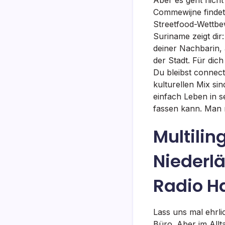
Commewijne findet 
Streetfood-Wettbew
Suriname zeigt dir
deiner Nachbarin, 
der Stadt. Für dic
Du bleibst connec
kulturellen Mix sin
einfach Leben in s
fassen kann. Man 
Multilin
Niederl
Radio H
Lass uns mal ehrli
Büro. Aber im Allt