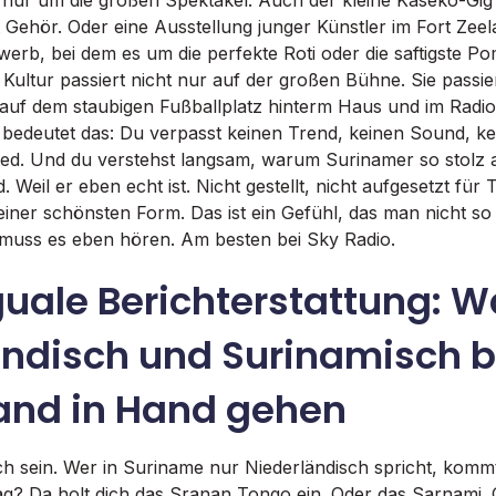
Gehör. Oder eine Ausstellung junger Künstler im Fort Zeel
erb, bei dem es um die perfekte Roti oder die saftigste Po
: Kultur passiert nicht nur auf der großen Bühne. Sie passie
auf dem staubigen Fußballplatz hinterm Haus und im Radio-
h bedeutet das: Du verpasst keinen Trend, keinen Sound, 
ted. Und du verstehst langsam, warum Surinamer so stolz 
d. Weil er eben echt ist. Nicht gestellt, nicht aufgesetzt für
einer schönsten Form. Das ist ein Gefühl, das man nicht so
muss es eben hören. Am besten bei Sky Radio.
guale Berichterstattung: 
ändisch und Surinamisch b
and in Hand gehen
ch sein. Wer in Suriname nur Niederländisch spricht, kom
ag? Da holt dich das Sranan Tongo ein. Oder das Sarnami.