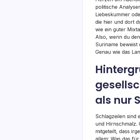
politische Analyse
Liebeskummer oder
die hier und dort 
wie ein guter Mixt
Also, wenn du denk
Suriname beweist d
Genau wie das Land
Hintergr
gesellsc
als nur 
Schlagzeilen sind 
und Hirnschmalz. 
mitgeteilt, dass ir
allem: Was das für