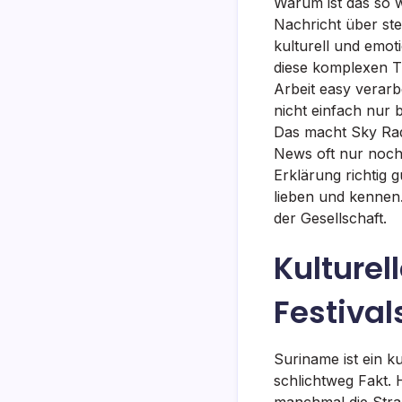
Warum ist das so w
Nachricht über ste
kulturell und emot
diese komplexen T
Arbeit easy verarb
nicht einfach nur
Das macht Sky Radi
News oft nur noch
Erklärung richtig 
lieben und kennen.
der Gesellschaft.
Kulturel
Festiva
Suriname ist ein k
schlichtweg Fakt. 
manchmal die Stra