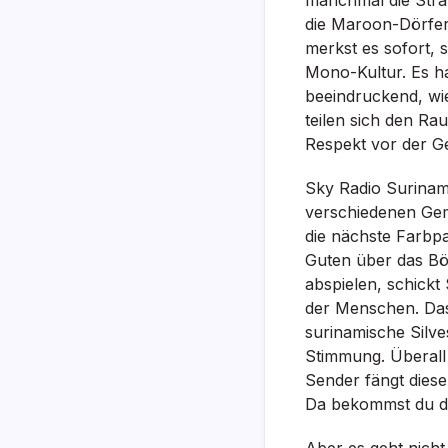
die Maroon-Dörfer 
merkst es sofort, 
Mono-Kultur. Es hat
beeindruckend, wie 
teilen sich den R
Respekt vor der G
Sky Radio Suriname
verschiedenen Gem
die nächste Farbpa
Guten über das Bö
abspielen, schickt
der Menschen. Das
surinamische Silve
Stimmung. Überall
Sender fängt diese
Da bekommst du dir
Aber es geht nicht