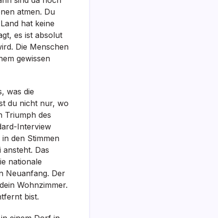
ionen atmen. Du
 Land hat keine
gt, es ist absolut
 wird. Die Menschen
inem gewissen
s, was die
t du nicht nur, wo
en Triumph des
dard-Interview
e in den Stimmen
 ansteht. Das
ie nationale
on Neuanfang. Der
n dein Wohnzimmer.
fernt bist.
in einem Dorf in