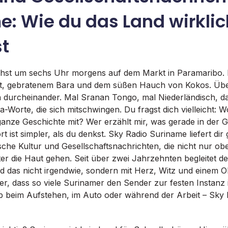
e: Wie du das Land wirklic
st
stehst um sechs Uhr morgens auf dem Markt in Paramaribo. D
t, gebratenem Bara und dem süßen Hauch von Kokos. Übe
 durcheinander. Mal Sranan Tongo, mal Niederländisch, d
-Worte, die sich mitschwingen. Du fragst dich vielleicht:
e ganze Geschichte mit? Wer erzählt mir, was gerade in der G
t ist simpler, als du denkst. Sky Radio Suriname liefert di
sche Kultur und Gesellschaftsnachrichten, die nicht nur obe
ter die Haut gehen. Seit über zwei Jahrzehnten begleitet d
 das nicht irgendwie, sondern mit Herz, Witz und einem Oh
r, dass so viele Surinamer den Sender zur festen Instanz i
 beim Aufstehen, im Auto oder während der Arbeit – Sky R