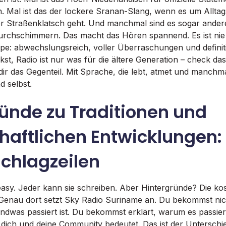
n. Mal ist das der lockere Sranan-Slang, wenn es um Allta
 Straßenklatsch geht. Und manchmal sind es sogar ander
durchschimmern. Das macht das Hören spannend. Es ist nie
ape: abwechslungsreich, voller Überraschungen und definitiv
st, Radio ist nur was für die ältere Generation – check da
ir das Gegenteil. Mit Sprache, die lebt, atmet und manchmal
 selbst.
ünde zu Traditionen und
haftlichen Entwicklungen:
Schlagzeilen
easy. Jeder kann sie schreiben. Aber Hintergründe? Die ko
Genau dort setzt Sky Radio Suriname an. Du bekommst nic
gendwas passiert ist. Du bekommst erklärt, warum es passier
 dich und deine Community bedeutet. Das ist der Untersch