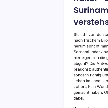
Surinam
versteh
Stell dir vor, du 
nach frischem Bro
herum spricht man
Sarnami- oder Java
hier eigentlich di
abgeht? Die Antwor
brauchst: authenti
sondern richtig un
Leben im Land. Und
zuhört. Kein Wunde
gemacht haben. Ob
dabei.