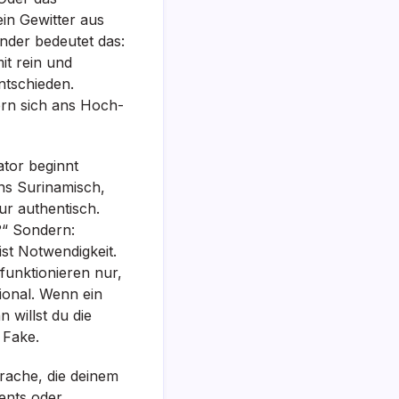
ein Gewitter aus
ender bedeutet das:
it rein und
ntschieden.
ern sich ans Hoch-
ator beginnt
ins Surinamisch,
ur authentisch.
?“ Sondern:
ist Notwendigkeit.
funktionieren nur,
ional. Wenn ein
 willst du die
 Fake.
prache, die deinem
ments oder