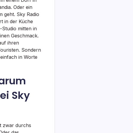
andia. Oder ein
m geht. Sky Radio
rt in der Küche
Studio mitten in
keinen Geschmack.
auf ihren
 Touristen. Sondern
 einfach in Worte
Warum
ei Sky
mt zwar durchs
 Oder das