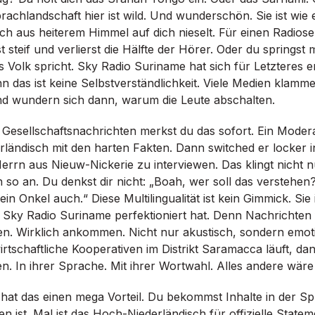
rachlandschaft hier ist wild. Und wunderschön. Sie ist wie 
ich aus heiterem Himmel auf dich nieselt. Für einen Radios
 steif und verlierst die Hälfte der Hörer. Oder du springst m
as Volk spricht. Sky Radio Suriname hat sich für Letzteres e
n das ist keine Selbstverständlichkeit. Viele Medien klamm
nd wundern sich dann, warum die Leute abschalten.
 Gesellschaftsnachrichten merkst du das sofort. Ein Moder
derländisch mit den harten Fakten. Dann switched er locker 
errn aus Nieuw-Nickerie zu interviewen. Das klingt nicht n
h so an. Du denkst dir nicht: „Boah, wer soll das verstehen
n Onkel auch.“ Diese Multilingualität ist kein Gimmick. Sie 
 Sky Radio Suriname perfektioniert hat. Denn Nachrichten 
. Wirklich ankommen. Nicht nur akustisch, sondern emot
rtschaftliche Kooperativen im Distrikt Saramacca läuft, dann
n. In ihrer Sprache. Mit ihrer Wortwahl. Alles andere wäre
 hat das einen mega Vorteil. Du bekommst Inhalte in der S
 ist. Mal ist das Hoch-Niederländisch für offizielle State